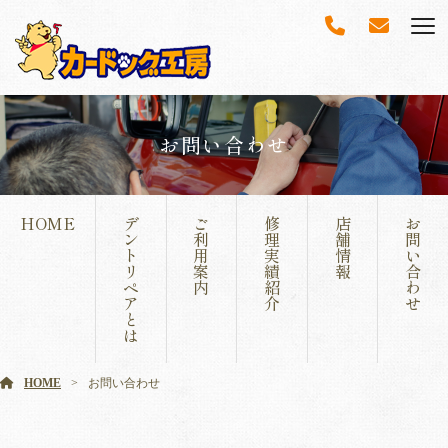
お問い合わせ
HOME
デ
ご
修
店
お
ン
利
理
舗
問
ト
用
実
情
い
リ
案
績
報
合
ペ
内
紹
わ
ア
介
せ
と
は
HOME
お問い合わせ