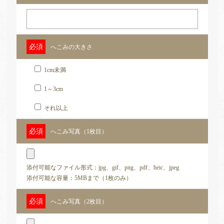
へこみの大きさ
1cm未満
1～3cm
それ以上
へこみ写真（1枚目）
添付可能なファイル形式：jpg、gif、png、pdf、heic、jpeg
添付可能な容量：5MBまで（1枚のみ）
へこみ写真（2枚目）