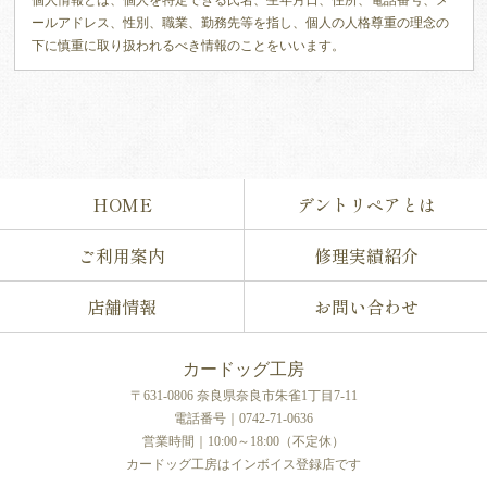
個人情報とは、個人を特定できる氏名、生年月日、住所、電話番号、メ
ールアドレス、性別、職業、勤務先等を指し、個人の人格尊重の理念の
下に慎重に取り扱われるべき情報のことをいいます。
2）個人情報の管理
当店では、お客様の個人情報を取り扱うにあたり、漏えい、滅失、毀損
の防止のため、セキュリティシステムの維持と整備、個人情報取扱者へ
の適切な教育を行います。不正アクセス、改ざんへの対策として暗号化
を実施し、データ保護に努め、安全に利用できる体制の管理に徹しま
HOME
デントリペアとは
す。
ご利用案内
修理実績紹介
3）利用目的
当店では、お客様からの問い合わせを通じて、氏名、生年月日、住所、
店舗情報
お問い合わせ
電話番号、メールアドレス等の個人情報をご提供いただく場合がありま
す。
その場合は、以下の目的においてのみ利用いたします。
カードッグ工房
・お客様からのお問い合わせに回答するため
〒631-0806 奈良県奈良市朱雀1丁目7-11
・お客様からご依頼いただいたサービスを提供するため
電話番号｜0742-71-0636
・当店のサービス向上・改善を検討する分析を行うため
営業時間｜10:00～18:00（不定休）
カードッグ工房はインボイス登録店です
（Cookie情報の取得について）