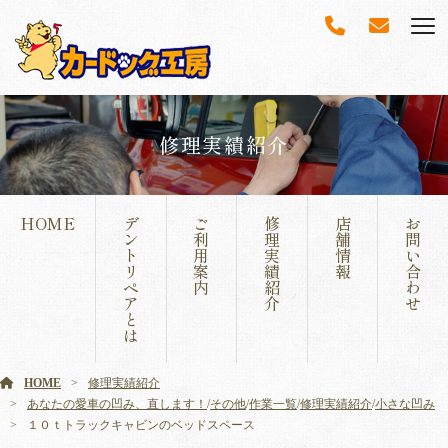
修理実績紹介
HOME
デ
ご
修
店
お
ン
利
理
舗
問
ト
用
実
情
い
リ
案
績
報
合
ペ
内
紹
わ
ア
介
せ
と
は
HOME
修理実績紹介
あなたの愛車の凹み、直します！
/
その他
/
作業一覧
/
修理実績紹介
/
小さな凹み
１０ｔトラックキャビンのベッドスペース