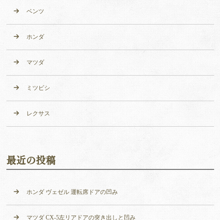
ベンツ
ホンダ
マツダ
ミツビシ
レクサス
最近の投稿
ホンダ ヴェゼル 運転席ドアの凹み
マツダ CX-5左リアドアの突き出しと凹み