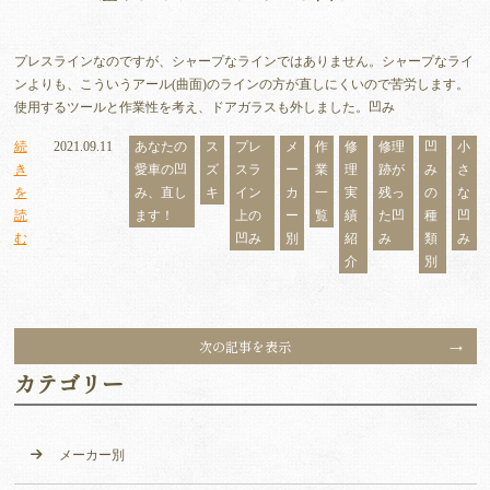
プレスラインなのですが、シャープなラインではありません。シャープなライ
ンよりも、こういうアール(曲面)のラインの方が直しにくいので苦労します。
使用するツールと作業性を考え、ドアガラスも外しました。凹み
続
2021.09.11
あなたの
ス
プレ
メ
作
修
修理
凹
小
き
愛車の凹
ズ
スラ
ー
業
理
跡が
み
さ
を
み、直し
キ
イン
カ
一
実
残っ
の
な
読
ます！
上の
ー
覧
績
た凹
種
凹
む
凹み
別
紹
み
類
み
介
別
次の記事を表示
カテゴリー
メーカー別