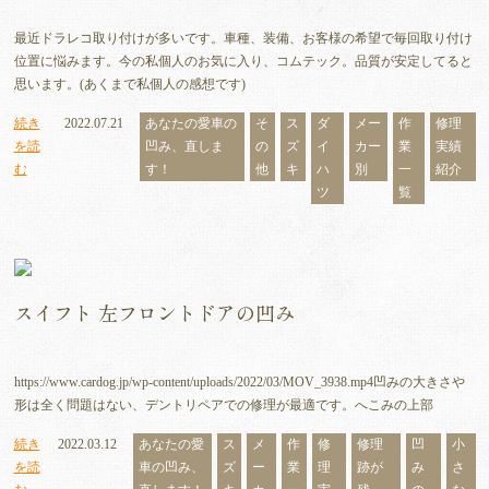
最近ドラレコ取り付けが多いです。車種、装備、お客様の希望で毎回取り付け
位置に悩みます。今の私個人のお気に入り、コムテック。品質が安定してると
思います。(あくまで私個人の感想です)
続き
2022.07.21
あなたの愛車の
そ
ス
ダ
メー
作
修理
を読
凹み、直しま
の
ズ
イ
カー
業
実績
む
す！
他
キ
ハ
別
一
紹介
ツ
覧
スイフト 左フロントドアの凹み
https://www.cardog.jp/wp-content/uploads/2022/03/MOV_3938.mp4凹みの大きさや
形は全く問題はない、デントリペアでの修理が最適です。へこみの上部
続き
2022.03.12
あなたの愛
ス
メ
作
修
修理
凹
小
を読
車の凹み、
ズ
ー
業
理
跡が
み
さ