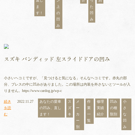
直し
ン
介
っ
別
ま
上
た
す！
の
凹
凹
み
み
スズキ バンディッド 左スライドドアの凹み
小さいヘコミですが、「見つけると気になる」そんなヘコミです。赤丸の部
分、ブレスの中に凹みがありました。この場所は内装を外さないとツールが入
りません。https://www.cardog.jp/wp-c
続き
2022.11.27
あなたの愛車
ス
メ
作
修理
凹み
小
を読
の凹み、直し
ズ
ー
業
実績
の種
さ
む
ます！
キ
カ
一
紹介
類別
な
ー
覧
凹
別
み