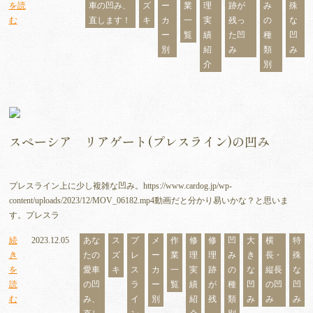
を読
車の凹み、
ズ
ー
業
理
跡が
み
殊
む
直します！
キ
カ
一
実
残っ
の
な
ー
覧
績
た凹
種
凹
別
紹
み
類
み
介
別
スペーシア リアゲート(プレスライン)の凹み
プレスライン上に少し複雑な凹み。https://www.cardog.jp/wp-
content/uploads/2023/12/MOV_06182.mp4動画だと分かり易いかな？と思いま
す。プレスラ
続
2023.12.05
あな
ス
プ
メ
作
修
修
凹
大
横
特
き
たの
ズ
レ
ー
業
理
理
み
き
長・
殊
を
愛車
キ
ス
カ
一
実
跡
の
な
縦長
な
読
の凹
ラ
ー
覧
績
が
種
凹
の凹
凹
む
み、
イ
別
紹
残
類
み
み
み