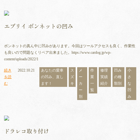
エブリイ ボンネットの凹み
ボンネットの真ん中に凹みがあります。今回はツールアクセスも良く、作業性
も良いので問題なくリペア出来ました。https://www.cardog.jp/wp-
content/uploads/2022/1
続き
2022.10.21
あなたの愛車
ス
メ
作
修理
凹み
小
を読
の凹み、直し
ズ
ー
業
実績
の種
さ
む
ます！
キ
カ
一
紹介
類別
な
ー
覧
凹
別
み
ドラレコ取り付け