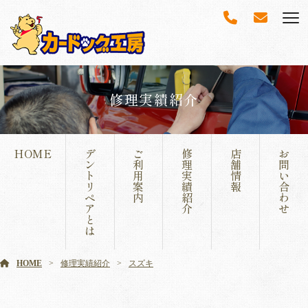
修理実績紹介
HOME
デ
ご
修
店
お
ン
利
理
舗
問
ト
用
実
情
い
リ
案
績
報
合
ペ
内
紹
わ
ア
介
せ
と
は
HOME
修理実績紹介
スズキ