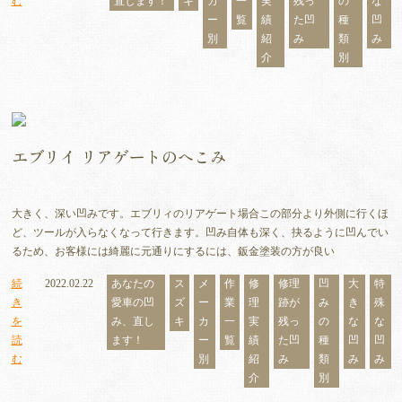
む
直します！
キ
カ
一
実
残っ
の
な
ー
覧
績
た凹
種
凹
別
紹
み
類
み
介
別
エブリイ リアゲートのへこみ
大きく、深い凹みです。エブリィのリアゲート場合この部分より外側に行くほ
ど、ツールが入らなくなって行きます。凹み自体も深く、抉るように凹んでい
るため、お客様には綺麗に元通りにするには、鈑金塗装の方が良い
続
2022.02.22
あなたの
ス
メ
作
修
修理
凹
大
特
き
愛車の凹
ズ
ー
業
理
跡が
み
き
殊
を
み、直し
キ
カ
一
実
残っ
の
な
な
読
ます！
ー
覧
績
た凹
種
凹
凹
む
別
紹
み
類
み
み
介
別