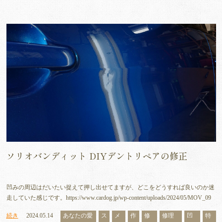
ソリオバンディット DIYデントリペアの修正
凹みの周辺はだいたい捉えて押し出せてますが、どこをどうすれば良いのか迷
走していた感じです。https://www.cardog.jp/wp-content/uploads/2024/05/MOV_09
続き
2024.05.14
あなたの愛
ス
メ
作
修
修理
凹
特