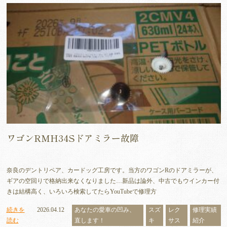
ワゴンRMH34Sドアミラー故障
奈良のデントリペア、カードッグ工房です。当方のワゴンRのドアミラーが、
ギアの空回りで格納出来なくなりました…新品は論外、中古でもウインカー付
きは結構高く、いろいろ検索してたらYouTubeで修理方
続きを
2026.04.12
あなたの愛車の凹み、
スズ
レク
修理実績
読む
直します！
キ
サス
紹介