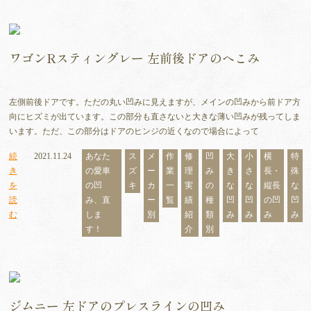
ワゴンRスティングレー 左前後ドアのへこみ
左側前後ドアです。ただの丸い凹みに見えますが、メインの凹みから前ドア方
向にヒズミが出ています。この部分も直さないと大きな薄い凹みが残ってしま
います。ただ、この部分はドアのヒンジの近くなので場合によって
続
2021.11.24
あなた
ス
メ
作
修
凹
大
小
横
特
き
の愛車
ズ
ー
業
理
み
き
さ
長・
殊
を
の凹
キ
カ
一
実
の
な
な
縦長
な
読
み、直
ー
覧
績
種
凹
凹
の凹
凹
む
しま
別
紹
類
み
み
み
み
す！
介
別
ジムニー 左ドアのプレスラインの凹み