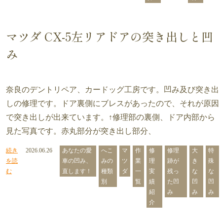
マツダ CX-5左リアドアの突き出しと凹
み
奈良のデントリペア、カードッグ工房です。凹み及び突き出
しの修理です。ドア裏側にブレスがあったので、それが原因
で突き出しが出来ています。↑修理部の裏側、ドア内部から
見た写真です。赤丸部分が突き出し部分、
続き
2026.06.26
あなたの愛
へこ
マ
作
修
修理
大
特
を読
車の凹み、
みの
ツ
業
理
跡が
き
殊
む
直します！
種類
ダ
一
実
残っ
な
な
別
覧
績
た凹
凹
凹
紹
み
み
み
介