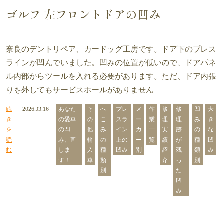
ゴルフ 左フロントドアの凹み
奈良のデントリペア、カードッグ工房です。ドア下のプレス
ラインが凹んでいました。凹みの位置が低いので、ドアパネ
ル内部からツールを入れる必要があります。ただ、ドア内張
りを外してもサービスホールがありません
続
2026.03.16
あなた
そ
へ
プレ
メ
作
修
修
凹
大
き
の愛車
の
こ
スラ
ー
業
理
理
み
き
を
の凹
他
み
イン
カ
一
実
跡
の
な
読
み、直
輸
の
上の
ー
覧
績
が
種
凹
む
しま
入
種
凹み
別
紹
残
類
み
す！
車
類
介
っ
別
別
た
凹
み