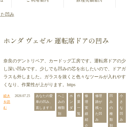
った凹み
ホンダ ヴェゼル 運転席ドアの凹み
奈良のデントリペア、カードッグ工房です。運転席ドアの少
し深い凹みです。少しでも凹みの芯を出したいので、ドアガ
ラスも外しました。ガラスを抜くと色々なツールが入れやす
くなり、作業性が上がります。https
続き
2026.07.25
あなたの愛
へこ
ホ
作
修
修理
凹
小
を読
車の凹み、
みの
ン
業
理
跡が
み
さ
む
直します！
種類
ダ
一
実
残っ
の
な
別
覧
績
た凹
種
凹
紹
み
類
み
介
別