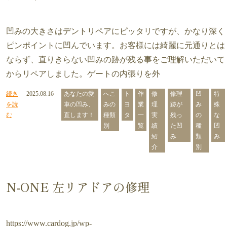
凹みの大きさはデントリペアにピッタリですが、かなり深く
ピンポイントに凹んでいます。お客様には綺麗に元通りとは
ならず、直りきらない凹みの跡が残る事をご理解いただいて
からリペアしました。ゲートの内張りを外
続き
2025.08.16
あなたの愛
へこ
ト
作
修
修理
凹
特
を読
車の凹み、
みの
ヨ
業
理
跡が
み
殊
む
直します！
種類
タ
一
実
残っ
の
な
別
覧
績
た凹
種
凹
紹
み
類
み
介
別
N-ONE 左リアドアの修理
https://www.cardog.jp/wp-