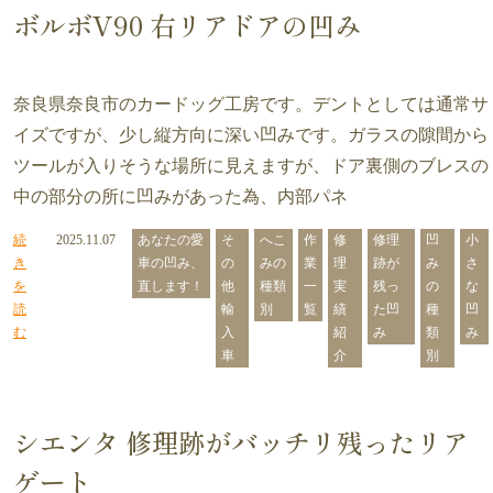
ボルボV90 右リアドアの凹み
奈良県奈良市のカードッグ工房です。デントとしては通常サ
イズですが、少し縦方向に深い凹みです。ガラスの隙間から
ツールが入りそうな場所に見えますが、ドア裏側のブレスの
中の部分の所に凹みがあった為、内部パネ
続
2025.11.07
あなたの愛
そ
へこ
作
修
修理
凹
小
き
車の凹み、
の
みの
業
理
跡が
み
さ
を
直します！
他
種類
一
実
残っ
の
な
読
輸
別
覧
績
た凹
種
凹
む
入
紹
み
類
み
車
介
別
シエンタ 修理跡がバッチリ残ったリア
ゲート