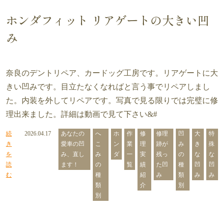
ホンダフィット リアゲートの大きい凹
み
奈良のデントリペア、カードッグ工房です。リアゲートに大
きい凹みです。目立たなくなればと言う事でリペアしまし
た。内装を外してリペアです。写真で見る限りでは完璧に修
理出来ました。詳細は動画で見て下さい&#
続
2026.04.17
あなたの
へ
ホ
作
修
修理
凹
大
特
き
愛車の凹
こ
ン
業
理
跡が
み
き
殊
を
み、直し
み
ダ
一
実
残っ
の
な
な
読
ます！
の
覧
績
た凹
種
凹
凹
む
種
紹
み
類
み
み
類
介
別
別