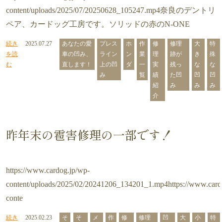
content/uploads/2025/07/20250628_105247.mp4奈良のデントリ
ペア、カードッグ工房です。ソリッドの赤のN-ONE
続き
2025.07.27
あなたの愛
プレス
ホ
作
修
修理
大
特
を読
車の凹み、
ライン
ン
業
理
跡が
き
殊
む
直します！
上の凹
ダ
一
実
残っ
な
な
み
覧
績
た凹
凹
凹
紹
み
み
み
介
昨年末の雹害修理の一部です！
https://www.cardog.jp/wp-
content/uploads/2025/02/20241206_134201_1.mp4https://www.card
conte
続き
2025.02.23
そ
そ
メ
作
修
修理
凹
大
小
特