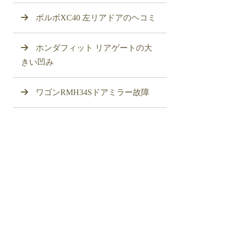
ボルボXC40 左リアドアのヘコミ
ホンダフィット リアゲートの大
きい凹み
ワゴンRMH34Sドアミラー故障