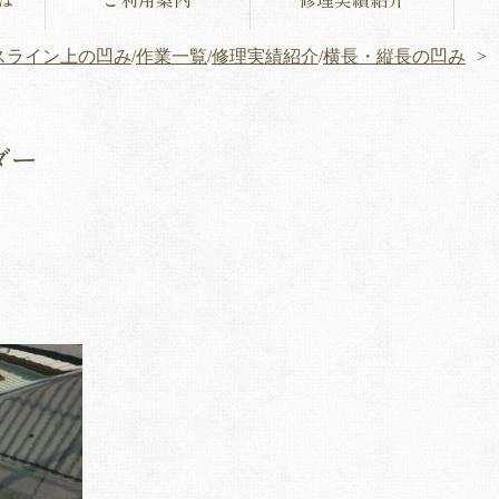
スライン上の凹み
/
作業一覧
/
修理実績紹介
/
横長・縦長の凹み
ダー