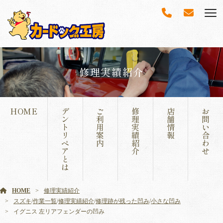
修理実績紹介
HOME
デ
ご
修
店
お
ン
利
理
舗
問
ト
用
実
情
い
リ
案
績
報
合
ペ
内
紹
わ
ア
介
せ
と
は
HOME
修理実績紹介
スズキ
/
作業一覧
/
修理実績紹介
/
修理跡が残った凹み
/
小さな凹み
イグニス 左リアフェンダーの凹み