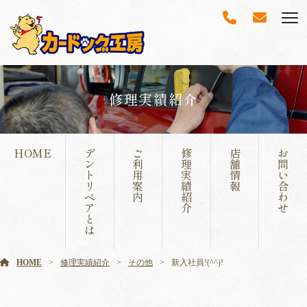
修理実績紹介
HOME
デ
ご
修
店
お
ン
利
理
舗
問
ト
用
実
情
い
リ
案
績
報
合
ペ
内
紹
わ
ア
介
せ
と
は
HOME
修理実績紹介
その他
新入社員!(^^)!