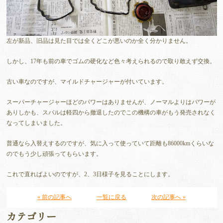
左が新品、旧品は見た目では全くどこが悪いのか全く分かりません。
しかし、17年も前の車でゴムの硬化など色々考えられるので取り敢えず交換。
古い車なのですが、マイルドチャージャーが付いています。
スーパーチャージャーほどのパワーはありませんが、ノーマルよりはパワーが
ありしかも、スバルは軽四から撤退したのでこの機構の車がもう発売されなく
なってしまいました。
普通なら入替えするのですが、気に入って使っていて距離も86000kmくらいな
のでもう少し頑張ってもらいます。
これで直ればよいのですが、2、3日様子を見ることにします。
« 前の記事へ
一覧に戻る
次の記事へ »
カテゴリー