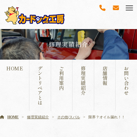
修理実績紹介
HOME
デ
ご
修
店
お
ン
利
理
舗
問
ト
用
実
情
い
リ
案
績
報
合
ペ
内
紹
わ
ア
介
せ
と
は
HOME
修理実績紹介
その他
/
スバル
限界？オイル漏れ！！