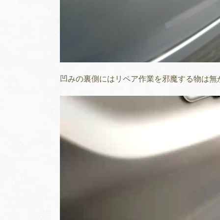
凹みの裏側にはリペア作業を邪魔する物は無
動
画
プ
レ
ー
ヤ
ー