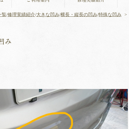
一覧
/
修理実績紹介
/
大きな凹み
/
横長・縦長の凹み
/
特殊な凹み
凹み