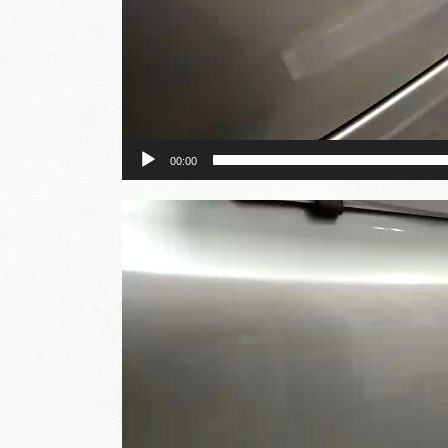
00:00
動
画
プ
レ
ー
ヤ
ー