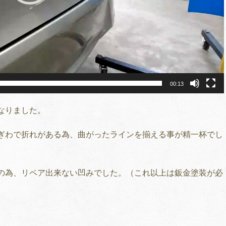
00:13
なりました。
ぎわで折れがある為、曲がったラインを揃える事が精一杯でし
造の為、リペア出来ない凹みでした。（これ以上は鈑金塗装が必
。