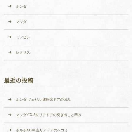
ホンダ
マツダ
ミツビシ
レクサス
最近の投稿
ホンダ ヴェゼル 運転席ドアの凹み
マツダ CX-5左リアドアの突き出しと凹み
ボルボXC40 左リアドアのヘコミ