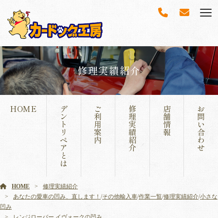
修理実績紹介
HOME
デ
ご
修
店
お
ン
利
理
舗
問
ト
用
実
情
い
リ
案
績
報
合
ペ
内
紹
わ
ア
介
せ
と
は
HOME
修理実績紹介
あなたの愛車の凹み、直します！
/
その他輸入車
/
作業一覧
/
修理実績紹介
/
小さな
凹み
レンジローバー イヴォークの凹み