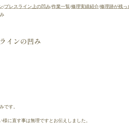
ン
/
プレスライン上の凹み
/
作業一覧
/
修理実績紹介
/
修理跡が残っ
凹み
スラインの凹み
みです。
い様に直す事は無理ですとお伝えしました。