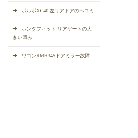
ボルボXC40 左リアドアのヘコミ
ホンダフィット リアゲートの大
きい凹み
ワゴンRMH34Sドアミラー故障