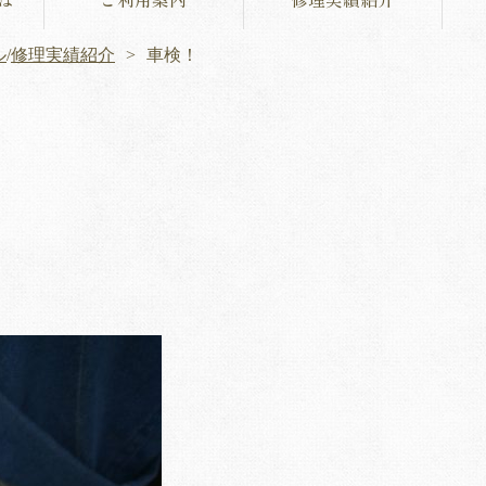
ル
/
修理実績紹介
車検！