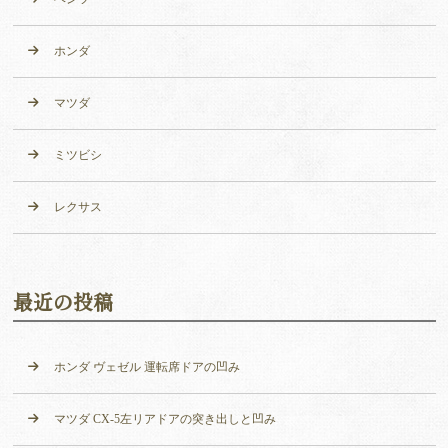
ホンダ
マツダ
ミツビシ
レクサス
最近の投稿
ホンダ ヴェゼル 運転席ドアの凹み
マツダ CX-5左リアドアの突き出しと凹み