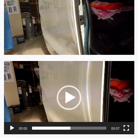
動
画
プ
レ
ー
ヤ
ー
00:00
00:07