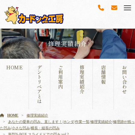
修理実績紹介
HOME
デ
ご
修
店
お
ン
利
理
舗
問
ト
用
実
情
い
リ
案
績
報
合
ペ
内
紹
わ
ア
介
せ
と
は
HOME
修理実績紹介
あなたの愛車の凹み、直します！
/
ホンダ
/
作業一覧
/
修理実績紹介
/
修理跡が残っ
た凹み
/
小さな凹み
/
横長・縦長の凹み
新型N-BOX スライドドアの凹み vol.2