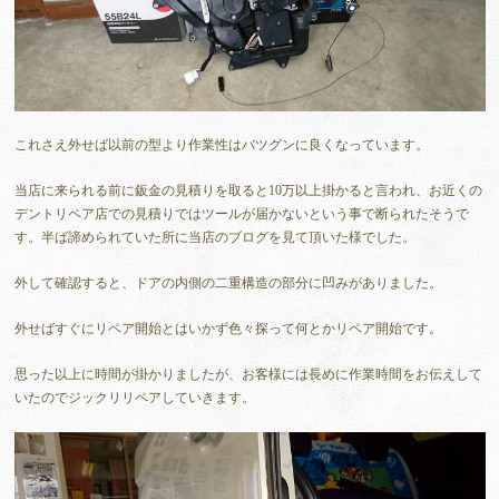
これさえ外せば以前の型より作業性はバツグンに良くなっています。
当店に来られる前に鈑金の見積りを取ると10万以上掛かると言われ、お近くの
デントリペア店での見積りではツールが届かないという事で断られたそうで
す。半ば諦められていた所に当店のブログを見て頂いた様でした。
外して確認すると、ドアの内側の二重構造の部分に凹みがありました。
外せばすぐにリペア開始とはいかず色々探って何とかリペア開始です。
思った以上に時間が掛かりましたが、お客様には長めに作業時間をお伝えして
いたのでジックリリペアしていきます。