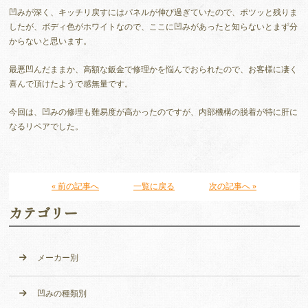
凹みが深く、キッチリ戻すにはパネルが伸び過ぎていたので、ポツッと残りま
したが、ボディ色がホワイトなので、ここに凹みがあったと知らないとまず分
からないと思います。
最悪凹んだままか、高額な鈑金で修理かを悩んでおられたので、お客様に凄く
喜んで頂けたようで感無量です。
今回は、凹みの修理も難易度が高かったのですが、内部機構の脱着が特に肝に
なるリペアでした。
« 前の記事へ
一覧に戻る
次の記事へ »
カテゴリー
メーカー別
凹みの種類別