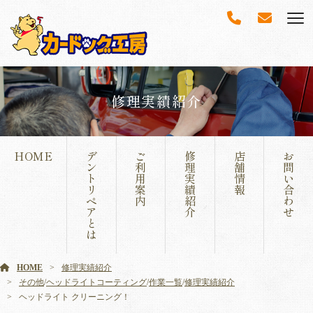
修理実績紹介
HOME
デ
ご
修
店
お
ン
利
理
舗
問
ト
用
実
情
い
リ
案
績
報
合
ペ
内
紹
わ
ア
介
せ
と
は
HOME
修理実績紹介
その他
/
ヘッドライトコーティング
/
作業一覧
/
修理実績紹介
ヘッドライト クリーニング！