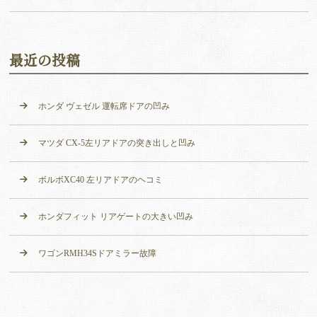
最近の投稿
ホンダ ヴェゼル 運転席ドアの凹み
マツダ CX-5左リアドアの突き出しと凹み
ボルボXC40 左リアドアのヘコミ
ホンダフィット リアゲートの大きい凹み
ワゴンRMH34Sドアミラー故障