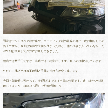
通常はデントリペアの仕事や、コーティング剤の乾燥の為に一晩お預りしての
施工ですが、今回は気温や天候が良かったのと、他の仕事が入っていなかった
ので朝お預りして夕方にお返しできました。
他店では数千円ですが、当店では一桁変わります。高いのは承知しています。
ただし、他店とは施工時間と手間の掛け方が全く違います。
今回も朝10時に預かって、4時過ぎまでほぼ半日の作業です。途中細かい休憩
はしてますが、ほぼぶっ通しで約6時間程です。