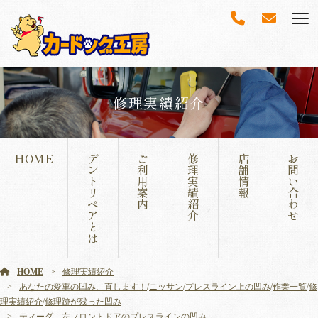
修理実績紹介
HOME
デ
ご
修
店
お
ン
利
理
舗
問
ト
用
実
情
い
リ
案
績
報
合
ペ
内
紹
わ
ア
介
せ
と
は
HOME
修理実績紹介
あなたの愛車の凹み、直します！
/
ニッサン
/
プレスライン上の凹み
/
作業一覧
/
修
理実績紹介
/
修理跡が残った凹み
ティーダ 左フロントドアのプレスラインの凹み