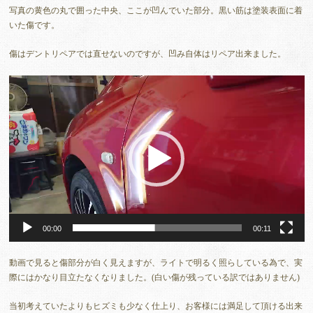
写真の黄色の丸で囲った中央、ここが凹んでいた部分。黒い筋は塗装表面に着
いた傷です。
傷はデントリペアでは直せないのですが、凹み自体はリペア出来ました。
動
画
プ
レ
ー
ヤ
ー
00:00
00:11
動画で見ると傷部分が白く見えますが、ライトで明るく照らしている為で、実
際にはかなり目立たなくなりました。(白い傷が残っている訳ではありません)
当初考えていたよりもヒズミも少なく仕上り、お客様には満足して頂ける出来