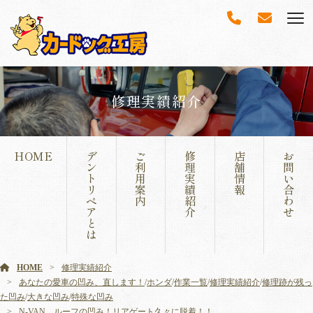
修理実績紹介
HOME
デ
ご
修
店
お
ン
利
理
舗
問
ト
用
実
情
い
リ
案
績
報
合
ペ
内
紹
わ
ア
介
せ
と
は
HOME
修理実績紹介
あなたの愛車の凹み、直します！
/
ホンダ
/
作業一覧
/
修理実績紹介
/
修理跡が残っ
た凹み
/
大きな凹み
/
特殊な凹み
N-VAN ルーフの凹み！リアゲート久々に脱着！！