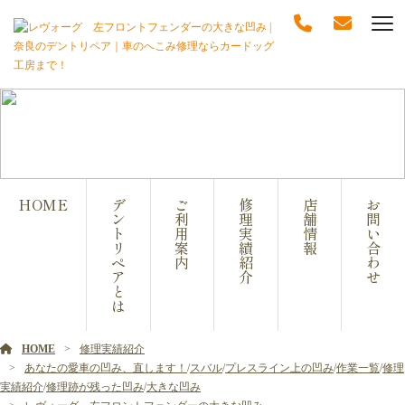
修理実績紹介
HOME
デ
ご
修
店
お
ン
利
理
舗
問
ト
用
実
情
い
リ
案
績
報
合
ペ
内
紹
わ
ア
介
せ
と
は
HOME
修理実績紹介
あなたの愛車の凹み、直します！
/
スバル
/
プレスライン上の凹み
/
作業一覧
/
修理
実績紹介
/
修理跡が残った凹み
/
大きな凹み