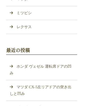
ミツビシ
レクサス
最近の投稿
ホンダ ヴェゼル 運転席ドアの凹
み
マツダ CX-5左リアドアの突き出
しと凹み