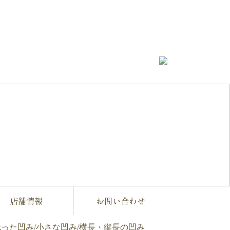
店舗情報
お問い合わせ
残った凹み
/
小さな凹み
/
横長・縦長の凹み