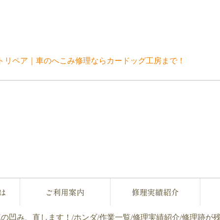
修理実績紹介
は
ご利用案内
修理実績紹介
車の凹み、直します！
/
ホンダ
/
作業一覧
/
修理実績紹介
/
修理跡が