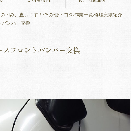
車の凹み、直します！
/
その他
/
トヨタ
/
作業一覧
/
修理実績紹介
トバンパー交換
ースフロントバンパー交換