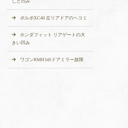
しと凹み
ボルボXC40 左リアドアのヘコミ
ホンダフィット リアゲートの大
きい凹み
ワゴンRMH34Sドアミラー故障