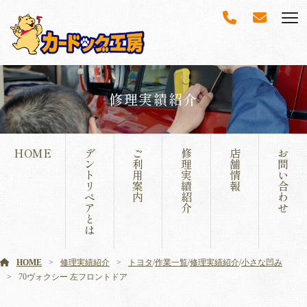
修理実績紹介
HOME
デ
ご
修
店
お
ン
利
理
舗
問
ト
用
実
情
い
リ
案
績
報
合
ペ
内
紹
わ
ア
介
せ
と
は
HOME
修理実績紹介
トヨタ
/
作業一覧
/
修理実績紹介
/
小さな凹み
70ヴォクシー 左フロントドア