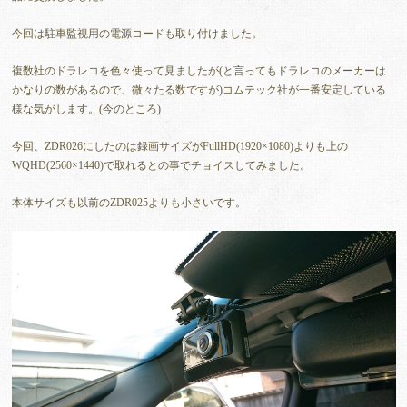
今回は駐車監視用の電源コードも取り付けました。
複数社のドラレコを色々使って見ましたが(と言ってもドラレコのメーカーは
かなりの数があるので、微々たる数ですが)コムテック社が一番安定している
様な気がします。(今のところ)
今回、ZDR026にしたのは録画サイズがFullHD(1920×1080)よりも上の
WQHD(2560×1440)で取れるとの事でチョイスしてみました。
本体サイズも以前のZDR025よりも小さいです。