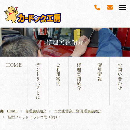
修理実績紹介
HOME
デ
ご
修
店
お
ン
利
理
舗
問
ト
用
実
情
い
リ
案
績
報
合
ペ
内
紹
わ
ア
介
せ
と
は
HOME
修理実績紹介
その他
/
作業一覧
/
修理実績紹介
新型フィット ドラレコ取り付け！