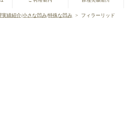
理実績紹介
/
小さな凹み
/
特殊な凹み
フィラーリッド