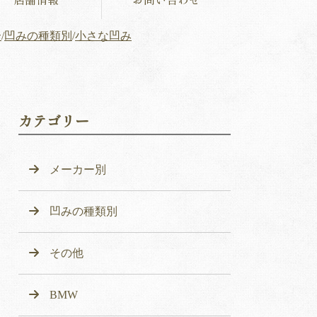
介
/
凹みの種類別
/
小さな凹み
カテゴリー
メーカー別
凹みの種類別
その他
BMW