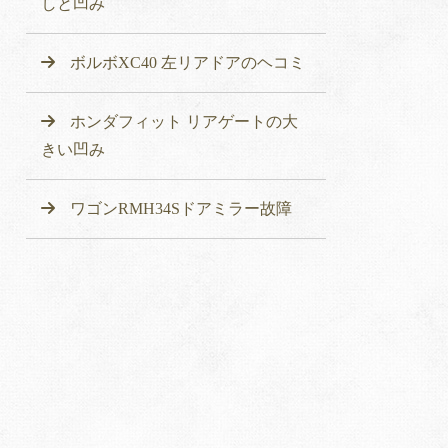
しと凹み
ボルボXC40 左リアドアのヘコミ
ホンダフィット リアゲートの大
きい凹み
ワゴンRMH34Sドアミラー故障