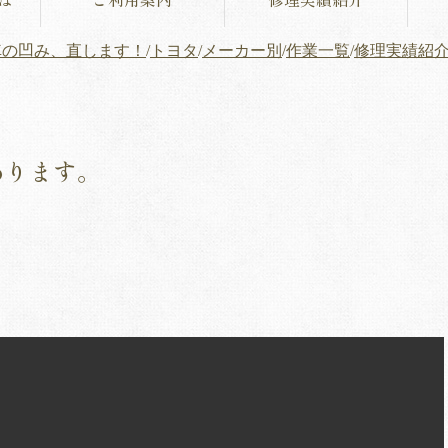
車の凹み、直します！
/
トヨタ
/
メーカー別
/
作業一覧
/
修理実績紹
あります。