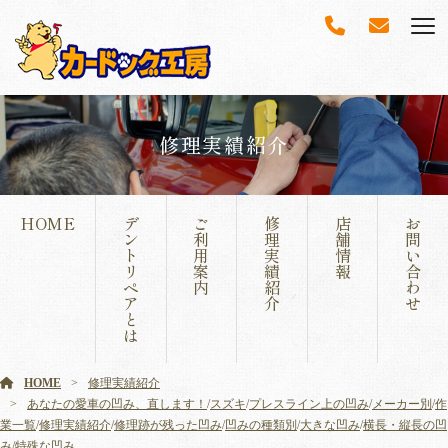
修理実績紹介
HOME
デ
ご
修
店
お
ン
利
理
舗
問
ト
用
実
情
い
リ
案
績
報
合
ペ
内
紹
わ
ア
介
せ
と
は
HOME
修理実績紹介
あなたの愛車の凹み、直します！
/
スズキ
/
プレスライン上の凹み
/
メーカー別
/
作
業一覧
/
修理実績紹介
/
修理跡が残った凹み
/
凹みの種類別
/
大きな凹み
/
横長・縦長の凹
み
/
特殊な凹み