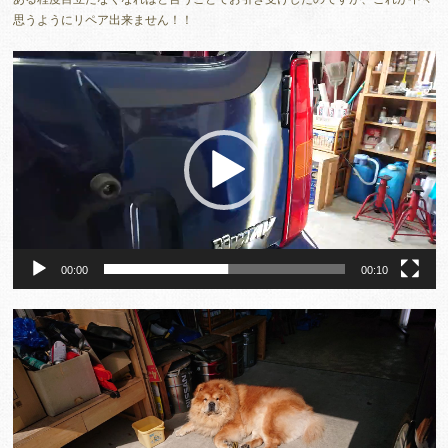
思うようにリペア出来ません！！
動
画
プ
レ
ー
ヤ
ー
00:00
00:10