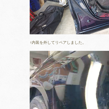
↑内装を外してリペアしました。
動
画
プ
レ
ー
ヤ
ー