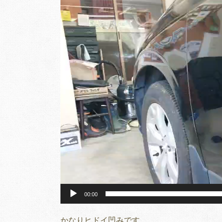
画
プ
レ
ー
ヤ
ー
00:00
かなりヒドイ凹みです。