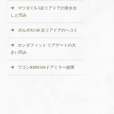
マツダ CX-5左リアドアの突き出
しと凹み
ボルボXC40 左リアドアのヘコミ
ホンダフィット リアゲートの大
きい凹み
ワゴンRMH34Sドアミラー故障