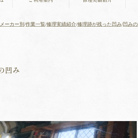
メーカー別
/
作業一覧
/
修理実績紹介
/
修理跡が残った凹み
/
凹みの
の凹み