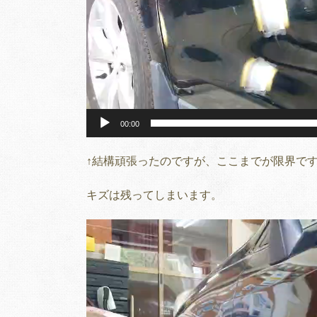
00:00
↑結構頑張ったのですが、ここまでが限界で
キズは残ってしまいます。
動
画
プ
レ
ー