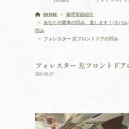
HOME
修理実績紹介
あなたの愛車の凹み、直します！
/
スバル
/
凹み
フォレスター 左フロントドアの凹み
フォレスター 左フロントドア
2021.05.27