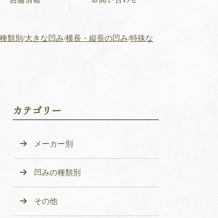
種類別
/
大きな凹み
/
横長・縦長の凹み
/
特殊な
カテゴリー
メーカー別
凹みの種類別
その他