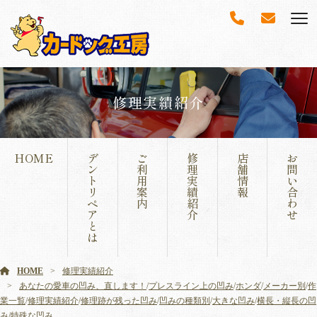
修理実績紹介
HOME
デ
ご
修
店
お
ン
利
理
舗
問
ト
用
実
情
い
リ
案
績
報
合
ペ
内
紹
わ
ア
介
せ
と
は
HOME
修理実績紹介
あなたの愛車の凹み、直します！
/
プレスライン上の凹み
/
ホンダ
/
メーカー別
/
作
業一覧
/
修理実績紹介
/
修理跡が残った凹み
/
凹みの種類別
/
大きな凹み
/
横長・縦長の凹
み
/
特殊な凹み