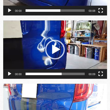
00:00
00:08
動
画
プ
レ
ー
ヤ
ー
00:00
00:09