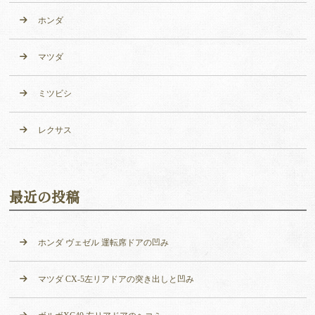
ホンダ
マツダ
ミツビシ
レクサス
最近の投稿
ホンダ ヴェゼル 運転席ドアの凹み
マツダ CX-5左リアドアの突き出しと凹み