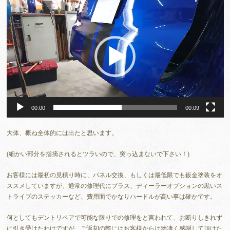
画
プ
レ
ー
ヤ
ー
00:00
00:09
大体、概ね全体的には出たと思います。
(細かい部分を指摘されるとツラいので、突っ込まないで下さい！)
お客様には最初の見積り時に、パネル交換、もしくは最低限でも鈑金塗装をオ
ススメしていますが、通常の修理代にプラス、ディーラーオプションの黒いス
トライプのステッカーなど、費用面でかなりハードルが高い事は確かです。
何としてもデントリペアで可能な限りでの修理をと言われて、お断りしきれず
に引き受けたわけですが、ご返却の際にはお客様からは物凄く感謝して頂けた