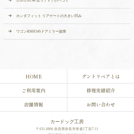
ボルボXC40 左リアドアのヘコミ
ホンダフィット リアゲートの大きい凹み
ワゴンRMH34Sドアミラー故障
HOME
デントリペアとは
ご利用案内
修理実績紹介
店舗情報
お問い合わせ
カードッグ工房
〒631-0806 奈良県奈良市朱雀1丁目7-11