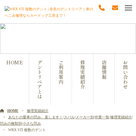
修理実績紹介
HOME
デ
ご
修
店
お
ン
利
理
舗
問
ト
用
実
情
い
リ
案
績
報
合
ペ
内
紹
わ
ア
介
せ
と
は
HOME
修理実績紹介
あなたの愛車の凹み、直します！
/
スバル
/
メーカー別
/
作業一覧
/
修理実績紹介
/
凹みの種類別
/
小さな凹み
WRX STI 複数のデント