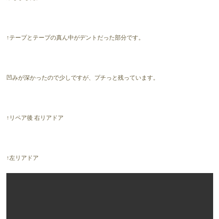
↑テープとテープの真ん中がデントだった部分です。
凹みが深かったので少しですが、プチっと残っています。
↑リペア後 右リアドア
↑左リアドア