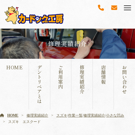
修理実績紹介
HOME
デ
ご
修
店
お
ン
利
理
舗
問
ト
用
実
情
い
リ
案
績
報
合
ペ
内
紹
わ
ア
介
せ
と
は
HOME
修理実績紹介
スズキ
/
作業一覧
/
修理実績紹介
/
小さな凹み
スズキ エスクード