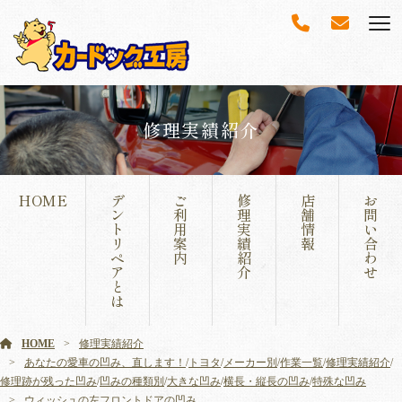
修理実績紹介
HOME
デ
ご
修
店
お
ン
利
理
舗
問
ト
用
実
情
い
リ
案
績
報
合
ペ
内
紹
わ
ア
介
せ
と
は
HOME
修理実績紹介
あなたの愛車の凹み、直します！
/
トヨタ
/
メーカー別
/
作業一覧
/
修理実績紹介
/
修理跡が残った凹み
/
凹みの種類別
/
大きな凹み
/
横長・縦長の凹み
/
特殊な凹み
ウィッシュの左フロントドアの凹み