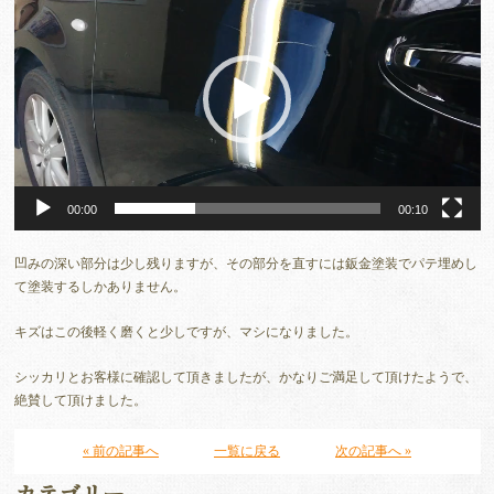
画
プ
レ
ー
ヤ
ー
00:00
00:10
凹みの深い部分は少し残りますが、その部分を直すには鈑金塗装でパテ埋めし
て塗装するしかありません。
キズはこの後軽く磨くと少しですが、マシになりました。
シッカリとお客様に確認して頂きましたが、かなりご満足して頂けたようで、
絶賛して頂けました。
« 前の記事へ
一覧に戻る
次の記事へ »
カテゴリー