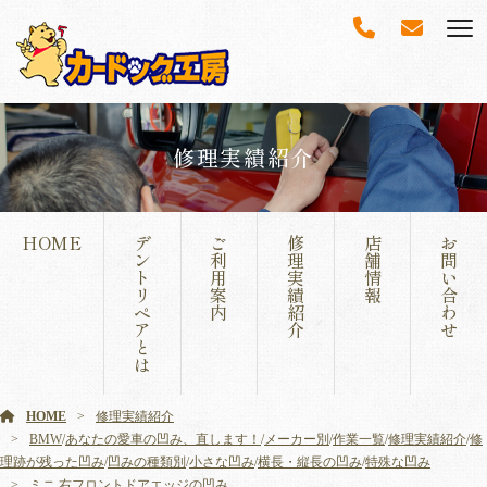
修理実績紹介
HOME
デ
ご
修
店
お
ン
利
理
舗
問
ト
用
実
情
い
リ
案
績
報
合
ペ
内
紹
わ
ア
介
せ
と
は
HOME
修理実績紹介
BMW
/
あなたの愛車の凹み、直します！
/
メーカー別
/
作業一覧
/
修理実績紹介
/
修
理跡が残った凹み
/
凹みの種類別
/
小さな凹み
/
横長・縦長の凹み
/
特殊な凹み
ミニ 右フロントドアエッジの凹み