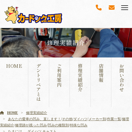
修理実績紹介
HOME
デ
ご
修
店
お
ン
利
理
舗
問
ト
用
実
情
い
リ
案
績
報
合
ペ
内
紹
わ
ア
介
せ
と
は
HOME
修理実績紹介
あなたの愛車の凹み、直します！
/
その他
/
ダイハツ
/
メーカー別
/
作業一覧
/
修理
実績紹介
/
修理跡が残った凹み
/
凹みの種類別
/
特殊な凹み
たまには…..ダイハツ キャスト