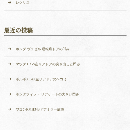
レクサス
最近の投稿
ホンダ ヴェゼル 運転席ドアの凹み
マツダ CX-5左リアドアの突き出しと凹み
ボルボXC40 左リアドアのヘコミ
ホンダフィット リアゲートの大きい凹み
ワゴンRMH34Sドアミラー故障