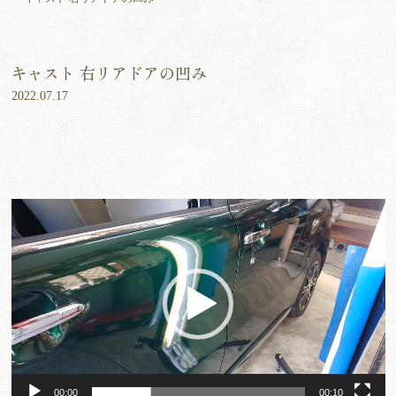
キャスト 右リアドアの凹み
2022.07.17
動
画
プ
レ
ー
ヤ
ー
00:00
00:10