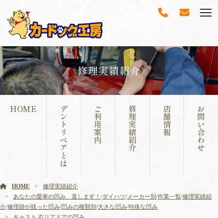
修理実績紹介
HOME
デ
ご
修
店
お
ン
利
理
舗
問
ト
用
実
情
い
リ
案
績
報
合
ペ
内
紹
わ
ア
介
せ
と
は
HOME
修理実績紹介
あなたの愛車の凹み、直します！
/
ダイハツ
/
メーカー別
/
作業一覧
/
修理実績紹
介
/
修理跡が残った凹み
/
凹みの種類別
/
大きな凹み
/
特殊な凹み
キャスト 右リアドアの凹み