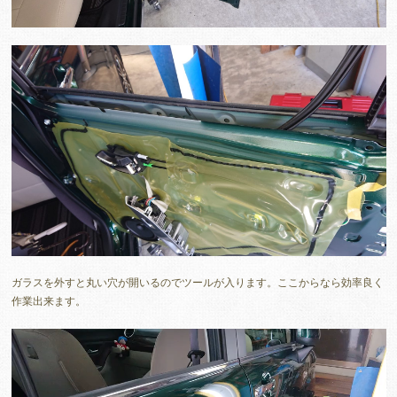
ガラスを外すと丸い穴が開いるのでツールが入ります。ここからなら効率良く
作業出来ます。
動
画
プ
レ