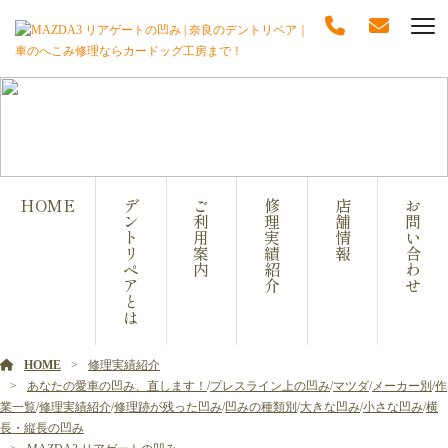
修理実績紹介
HOME
デ
ご
修
店
お
ン
利
理
舗
問
ト
用
実
情
い
リ
案
績
報
合
ペ
内
紹
わ
ア
介
せ
と
は
HOME
修理実績紹介
あなたの愛車の凹み、直します！
/
プレスライン上の凹み
/
マツダ
/
メーカー別
/
作
業一覧
/
修理実績紹介
/
修理跡が残った凹み
/
凹みの種類別
/
大きな凹み
/
小さな凹み
/
横
長・縦長の凹み