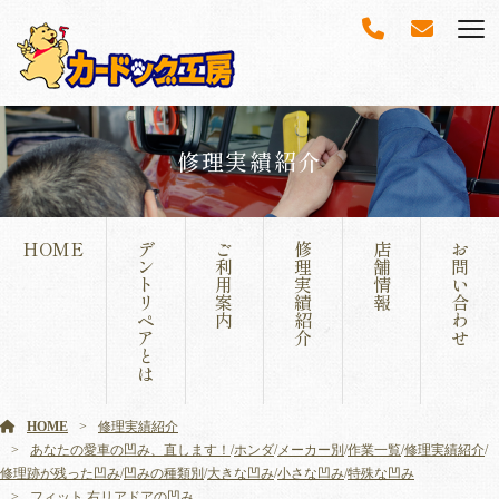
修理実績紹介
HOME
デ
ご
修
店
お
ン
利
理
舗
問
ト
用
実
情
い
リ
案
績
報
合
ペ
内
紹
わ
ア
介
せ
と
は
HOME
修理実績紹介
あなたの愛車の凹み、直します！
/
ホンダ
/
メーカー別
/
作業一覧
/
修理実績紹介
/
修理跡が残った凹み
/
凹みの種類別
/
大きな凹み
/
小さな凹み
/
特殊な凹み
フィット 右リアドアの凹み