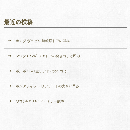
最近の投稿
ホンダ ヴェゼル 運転席ドアの凹み
マツダ CX-5左リアドアの突き出しと凹み
ボルボXC40 左リアドアのヘコミ
ホンダフィット リアゲートの大きい凹み
ワゴンRMH34Sドアミラー故障