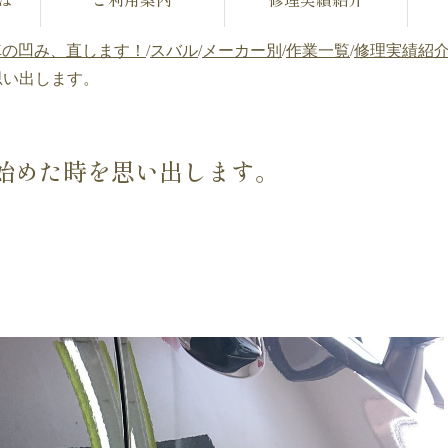
車の凹み、直します！
/
スバル
/
メーカー別
/
作業一覧
/
修理実績紹
を思い出します。
み 始めた時を思い出します。