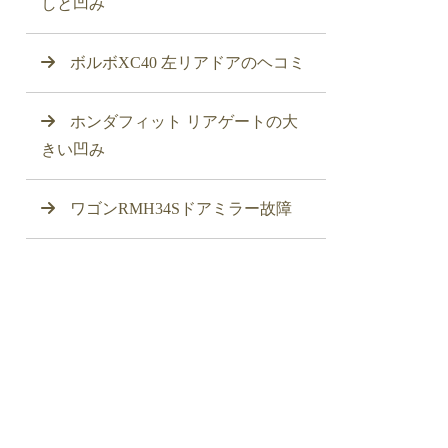
しと凹み
ボルボXC40 左リアドアのヘコミ
ホンダフィット リアゲートの大
きい凹み
ワゴンRMH34Sドアミラー故障