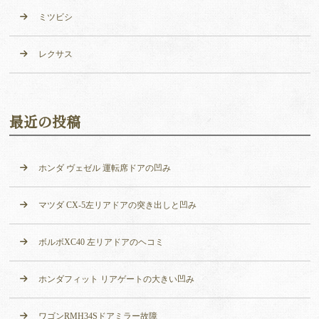
ミツビシ
レクサス
最近の投稿
ホンダ ヴェゼル 運転席ドアの凹み
マツダ CX-5左リアドアの突き出しと凹み
ボルボXC40 左リアドアのヘコミ
ホンダフィット リアゲートの大きい凹み
ワゴンRMH34Sドアミラー故障