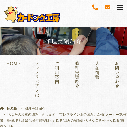
修理実績紹介
HOME
デ
ご
修
店
お
ン
利
理
舗
問
ト
用
実
情
い
リ
案
績
報
合
ペ
内
紹
わ
ア
介
せ
と
は
HOME
修理実績紹介
あなたの愛車の凹み、直します！
/
プレスライン上の凹み
/
ホンダ
/
メーカー別
/
作
業一覧
/
修理実績紹介
/
修理跡が残った凹み
/
凹みの種類別
/
大きな凹み
/
小さな凹み
/
特
殊な凹み