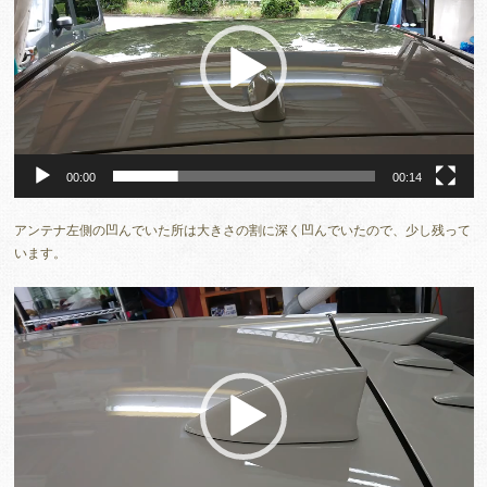
レ
ー
ヤ
ー
00:00
00:14
アンテナ左側の凹んでいた所は大きさの割に深く凹んでいたので、少し残って
います。
動
画
プ
レ
ー
ヤ
ー