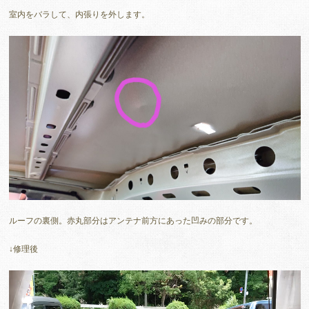
室内をバラして、内張りを外します。
ルーフの裏側。赤丸部分はアンテナ前方にあった凹みの部分です。
↓修理後
動
画
プ