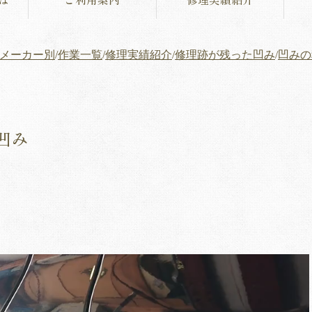
メーカー別
/
作業一覧
/
修理実績紹介
/
修理跡が残った凹み
/
凹みの
凹み