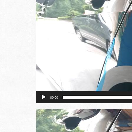
レ
ー
ヤ
ー
00:00
動
画
プ