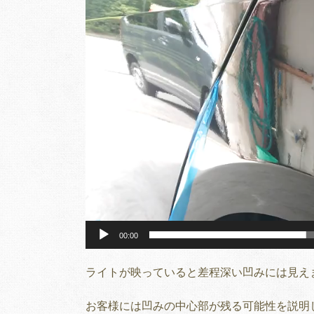
レ
ー
ヤ
ー
00:00
ライトが映っていると差程深い凹みには見え
お客様には凹みの中心部が残る可能性を説明