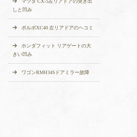
マツダ CX-5左リアドアの突き出
しと凹み
ボルボXC40 左リアドアのヘコミ
ホンダフィット リアゲートの大
きい凹み
ワゴンRMH34Sドアミラー故障