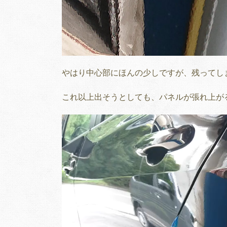
やはり中心部にほんの少しですが、残ってし
これ以上出そうとしても、パネルが張れ上が
動
画
プ
レ
ー
ヤ
ー