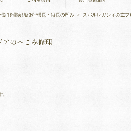
一覧
/
修理実績紹介
/
横長・縦長の凹み
スバルレガシィの左フ
ドアのへこみ修理
す。