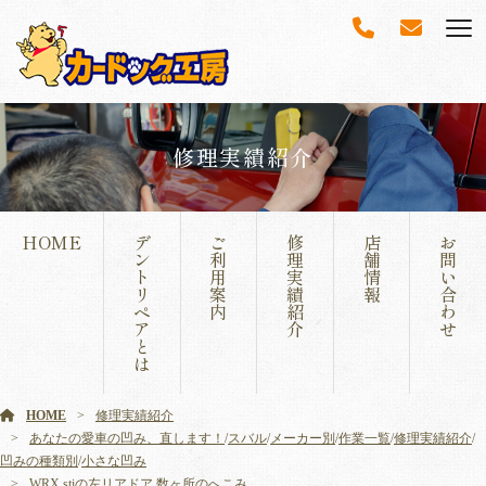
修理実績紹介
HOME
デ
ご
修
店
お
ン
利
理
舗
問
ト
用
実
情
い
リ
案
績
報
合
ペ
内
紹
わ
ア
介
せ
と
は
HOME
修理実績紹介
あなたの愛車の凹み、直します！
/
スバル
/
メーカー別
/
作業一覧
/
修理実績紹介
/
凹みの種類別
/
小さな凹み
WRX stiの左リアドア 数ヶ所のへこみ