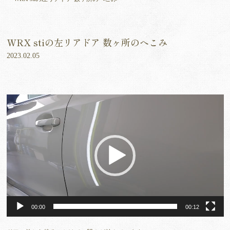
WRX stiの左リアドア 数ヶ所のへこみ
2023.02.05
動
画
プ
レ
ー
ヤ
ー
00:00
00:12