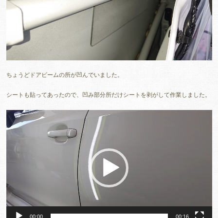
ちょうどドアビームの所が凹んでいました。
シートも貼ってあったので、凹み部分所だけシートを剥がして作業しました。
動
画
プ
レ
ー
ヤ
ー
00:00
00:16