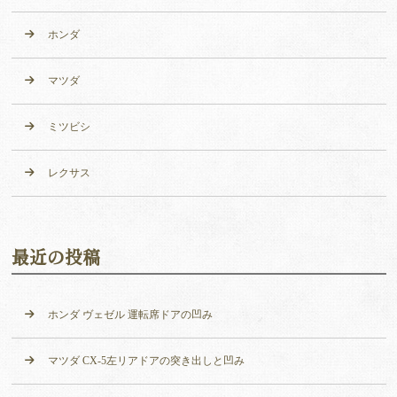
ホンダ
マツダ
ミツビシ
レクサス
最近の投稿
ホンダ ヴェゼル 運転席ドアの凹み
マツダ CX-5左リアドアの突き出しと凹み