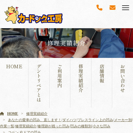
修理実績紹介
HOME
デ
ご
修
店
お
ン
利
理
舗
問
ト
用
実
情
い
リ
案
績
報
合
ペ
内
紹
わ
ア
介
せ
と
は
HOME
修理実績紹介
あなたの愛車の凹み、直します！
/
ダイハツ
/
プレスライン上の凹み
/
メーカー別
/
作業一覧
/
修理実績紹介
/
修理跡が残った凹み
/
凹みの種類別
/
小さな凹み
コペン 右ドアの凹み