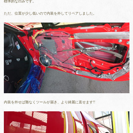
標準的な凹みです。
ただ、位置が少し低いので内装を外してリペアしました。
内装を外せば難なくツールが届き、より綺麗に直せます!!
動
画
プ
レ