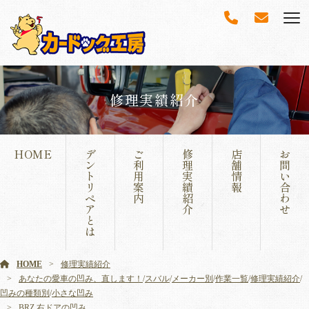
修理実績紹介
HOME
デ
ご
修
店
お
ン
利
理
舗
問
ト
用
実
情
い
リ
案
績
報
合
ペ
内
紹
わ
ア
介
せ
と
は
HOME
修理実績紹介
あなたの愛車の凹み、直します！
/
スバル
/
メーカー別
/
作業一覧
/
修理実績紹介
/
凹みの種類別
/
小さな凹み
BRZ 右ドアの凹み