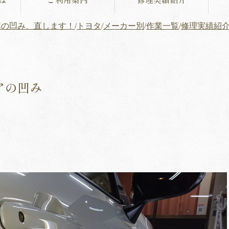
車の凹み、直します！
/
トヨタ
/
メーカー別
/
作業一覧
/
修理実績紹
アの凹み