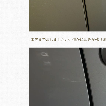
↑限界まで戻しましたが、僅かに凹みが残り
動
画
プ
レ
ー
ヤ
ー