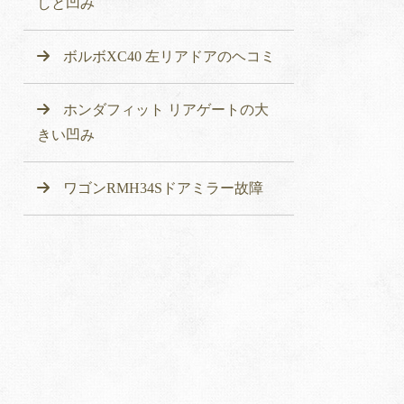
しと凹み
ボルボXC40 左リアドアのヘコミ
ホンダフィット リアゲートの大
きい凹み
ワゴンRMH34Sドアミラー故障