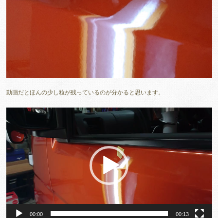
動画だとほんの少し粒が残っているのが分かると思います。
動
画
プ
レ
ー
ヤ
ー
00:00
00:13