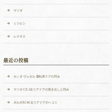
マツダ
ミツビシ
レクサス
最近の投稿
ホンダ ヴェゼル 運転席ドアの凹み
マツダ CX-5左リアドアの突き出しと凹み
ボルボXC40 左リアドアのヘコミ