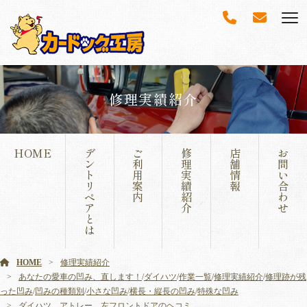
修理実績紹介
HOME
デ
ご
修
店
お
ン
利
理
舗
問
ト
用
実
情
い
リ
案
績
報
合
ペ
内
紹
わ
ア
介
せ
と
は
HOME
修理実績紹介
あなたの愛車の凹み、直します！
/
ダイハツ
/
作業一覧
/
修理実績紹介
/
修理跡が残
った凹み
/
凹みの種類別
/
小さな凹み
/
横長・縦長の凹み
/
特殊な凹み
ダイハツ アトレー 左フロントドアのヘコミ