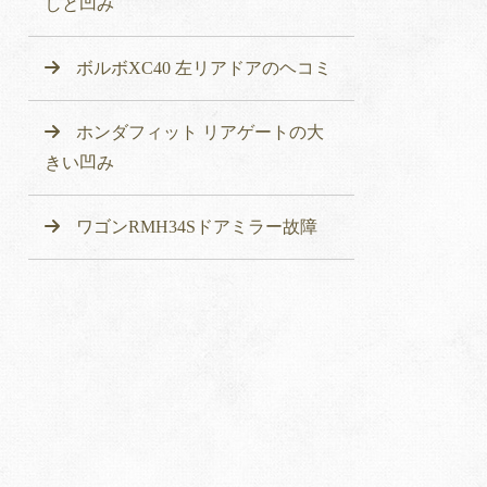
しと凹み
ボルボXC40 左リアドアのヘコミ
ホンダフィット リアゲートの大
きい凹み
ワゴンRMH34Sドアミラー故障