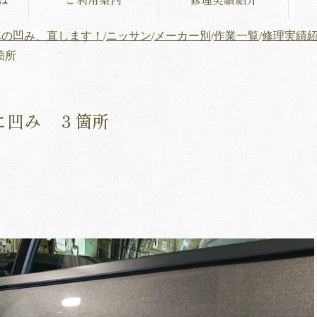
車の凹み、直します！
/
ニッサン
/
メーカー別
/
作業一覧
/
修理実績
箇所
に凹み ３箇所