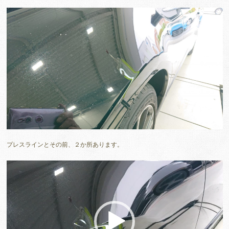
プレスラインとその前、２か所あります。
動
画
プ
レ
ー
ヤ