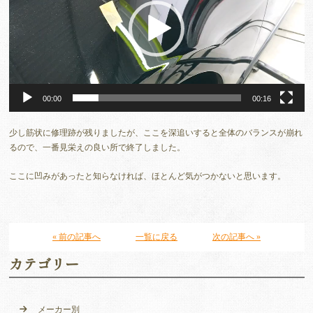
ー
ヤ
ー
00:00
00:16
少し筋状に修理跡が残りましたが、ここを深追いすると全体のバランスが崩れ
るので、一番見栄えの良い所で終了しました。
ここに凹みがあったと知らなければ、ほとんど気がつかないと思います。
« 前の記事へ
一覧に戻る
次の記事へ »
カテゴリー
メーカー別