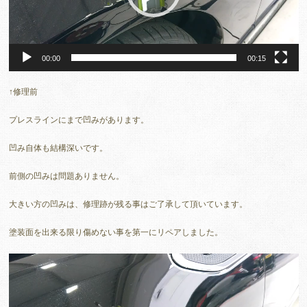
ー
00:00
00:15
↑修理前
プレスラインにまで凹みがあります。
凹み自体も結構深いです。
前側の凹みは問題ありません。
大きい方の凹みは、修理跡が残る事はご了承して頂いています。
塗装面を出来る限り傷めない事を第一にリペアしました。
動
画
プ
レ