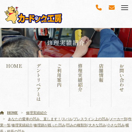
修理実績紹介
HOME
デ
ご
修
店
お
ン
利
理
舗
問
ト
用
実
情
い
リ
案
績
報
合
ペ
内
紹
わ
ア
介
せ
と
は
HOME
修理実績紹介
あなたの愛車の凹み、直します！
/
スバル
/
プレスライン上の凹み
/
メーカー別
/
作
業一覧
/
修理実績紹介
/
修理跡が残った凹み
/
凹みの種類別
/
大きな凹み
/
小さな凹み
/
横
長・縦長の凹み