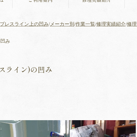
プレスライン上の凹み
/
メーカー別
/
作業一覧
/
修理実績紹介
/
修理
の凹み
スライン)の凹み