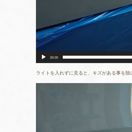
00:00
ライトを入れずに見ると、キズがある事を除
動
画
プ
レ
ー
ヤ