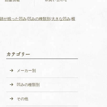
跡が残った凹み
/
凹みの種類別
/
大きな凹み
/
横
カテゴリー
メーカー別
凹みの種類別
その他