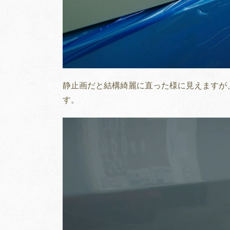
静止画だと結構綺麗に直った様に見えますが
す。
動
画
プ
レ
ー
ヤ
ー