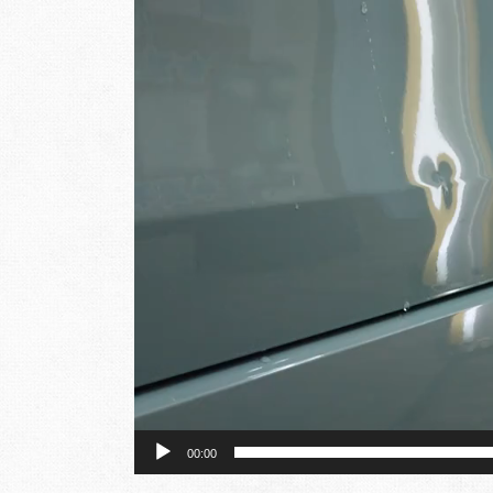
動
画
プ
レ
ー
ヤ
ー
00:00