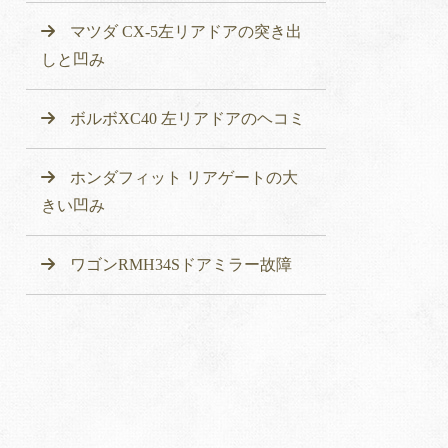
マツダ CX-5左リアドアの突き出
しと凹み
ボルボXC40 左リアドアのヘコミ
ホンダフィット リアゲートの大
きい凹み
ワゴンRMH34Sドアミラー故障