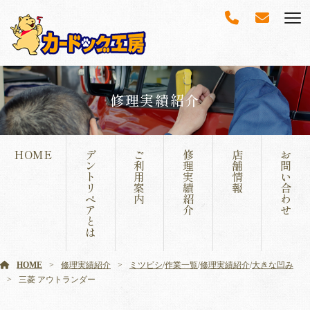
修理実績紹介
HOME
デ
ご
修
店
お
ン
利
理
舗
問
ト
用
実
情
い
リ
案
績
報
合
ペ
内
紹
わ
ア
介
せ
と
は
HOME
修理実績紹介
ミツビシ
/
作業一覧
/
修理実績紹介
/
大きな凹み
三菱 アウトランダー