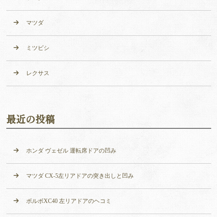
マツダ
ミツビシ
レクサス
最近の投稿
ホンダ ヴェゼル 運転席ドアの凹み
マツダ CX-5左リアドアの突き出しと凹み
ボルボXC40 左リアドアのヘコミ