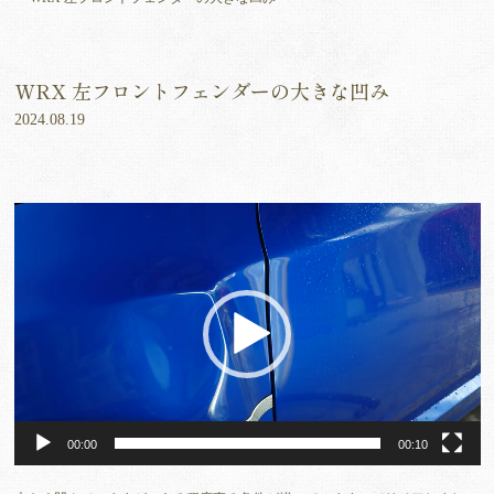
WRX 左フロントフェンダーの大きな凹み
2024.08.19
動
画
プ
レ
ー
ヤ
ー
00:00
00:10