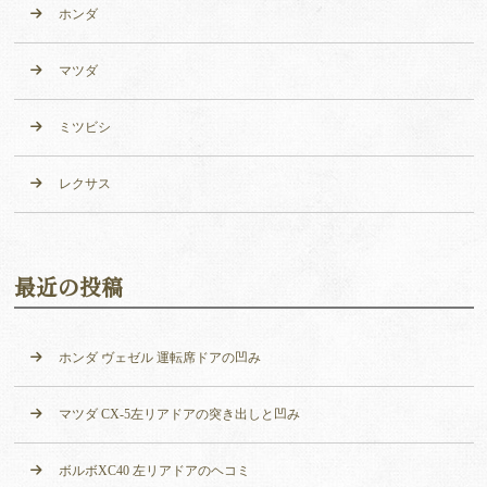
ホンダ
マツダ
ミツビシ
レクサス
最近の投稿
ホンダ ヴェゼル 運転席ドアの凹み
マツダ CX-5左リアドアの突き出しと凹み
ボルボXC40 左リアドアのヘコミ