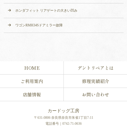
ホンダフィット リアゲートの大きい凹み
ワゴンRMH34Sドアミラー故障
HOME
デントリペアとは
ご利用案内
修理実績紹介
店舗情報
お問い合わせ
カードッグ工房
〒631-0806 奈良県奈良市朱雀1丁目7-11
電話番号｜0742-71-0636