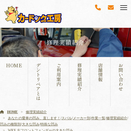
修理実績紹介
HOME
デ
ご
修
店
お
ン
利
理
舗
問
ト
用
実
情
い
リ
案
績
報
合
ペ
内
紹
わ
ア
介
せ
と
は
HOME
修理実績紹介
あなたの愛車の凹み、直します！
/
スバル
/
メーカー別
/
作業一覧
/
修理実績紹介
/
凹みの種類別
/
大きな凹み
/
特殊な凹み
WRX 左フロントフェンダーの大きな凹み