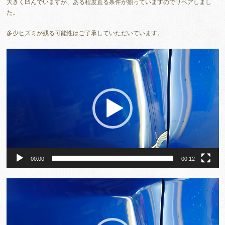
大きく凹んでいますが、ある程度直る条件が揃っていますのでリペアしまし
た。
多少ヒズミが残る可能性はご了承していただいています。
動
画
プ
レ
ー
ヤ
ー
00:00
00:12
動
画
プ
レ
ー