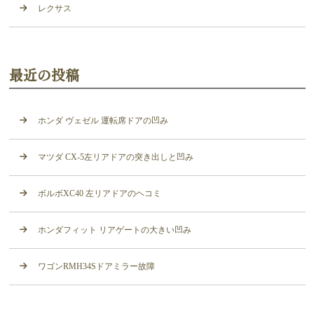
レクサス
最近の投稿
ホンダ ヴェゼル 運転席ドアの凹み
マツダ CX-5左リアドアの突き出しと凹み
ボルボXC40 左リアドアのヘコミ
ホンダフィット リアゲートの大きい凹み
ワゴンRMH34Sドアミラー故障