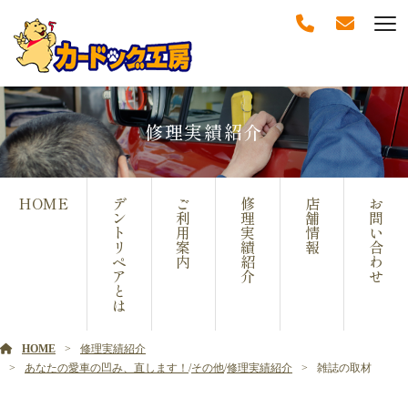
修理実績紹介
HOME
デ
ご
修
店
お
ン
利
理
舗
問
ト
用
実
情
い
リ
案
績
報
合
ペ
内
紹
わ
ア
介
せ
と
は
HOME
修理実績紹介
あなたの愛車の凹み、直します！
/
その他
/
修理実績紹介
雑誌の取材