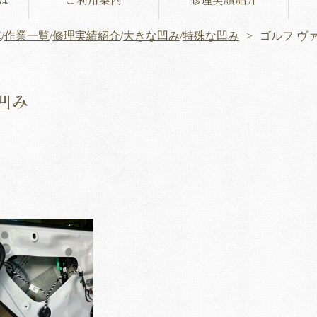
車
/
作業一覧
/
修理実績紹介
/
大きな凹み
/
特殊な凹み
ゴルフ ヴ
凹み